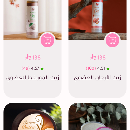
138
138
(49)
4.57
(100)
4.51
زيت الأرجان العضوي
زيت المورينجا العضوي