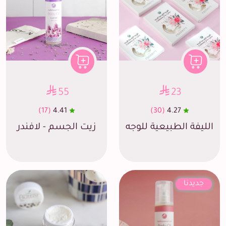
55
23
(17)
4.41
(30)
4.27
الليفة الطبيعية للوجه
زيت الجسم - لافندر
جديدنا