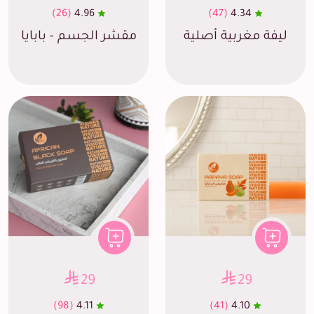
(26)
4.96
(47)
4.34
ليفة مغربية أصلية
مقشر الجسم - بابايا
29
29
(98)
4.11
(41)
4.10