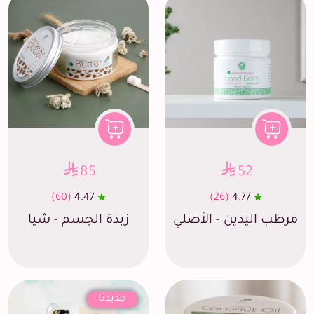
85
52
(60)
4.47
(26)
4.77
مرطب اليدين - الأصلي
زبدة الجسم - شيا
جديدنا