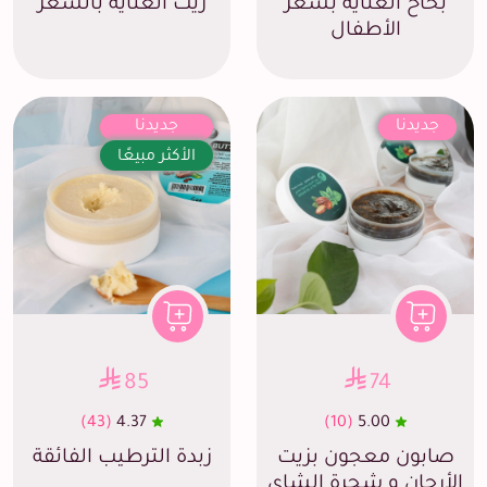
بخاخ العناية بشعر
زيت العناية بالشعر
الأطفال
جديدنا
جديدنا
الأكثر مبيعًا
85
74
(43)
4.37
(10)
5.00
صابون معجون بزيت
زبدة الترطيب الفائقة
الأرجان و شجرة الشاي