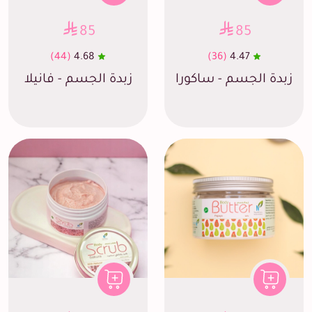
85
85
(44)
4.68
(36)
4.47
زبدة الجسم - ساكورا
زبدة الجسم - فانيلا