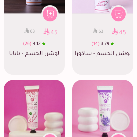
63
63
45
45
(26)
4.12
(14)
3.79
لوشن الجسم - ساكورا
لوشن الجسم - بابايا