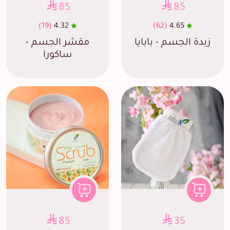
85
85
(19)
4.32
(62)
4.65
زبدة الجسم - بابايا
مقشر الجسم -
ساكورا
85
35