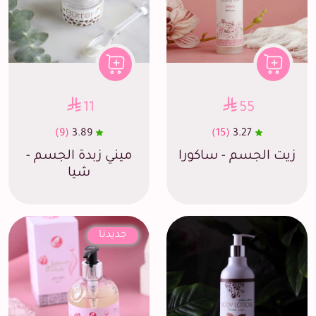
11
55
(9)
3.89
(15)
3.27
زيت الجسم - ساكورا
ميني زبدة الجسم -
شيا
جديدنا