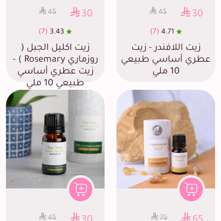
45
45
30
30
(7)
3.43
(7)
4.71
زيت اللافندر - زيت
زيت اكليل الجبل (
عطري أساسي طبيعي
روزماري Rosemary ) -
10 ملي
زيت عطري أساسي
طبيعي 10 ملي
45
75
30
65