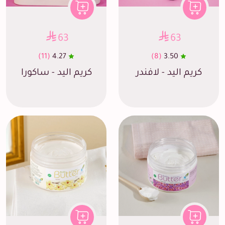
63
63
(11)
4.27
(8)
3.50
كريم اليد - لافندر
كريم اليد - ساكورا