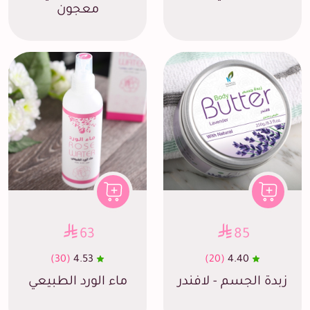
معجون
63
85
(30)
4.53
(20)
4.40
زبدة الجسم - لافندر
ماء الورد الطبيعي