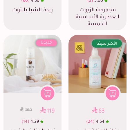
(60)
4.50
(2)
5.00
مجموعة الزيوت
زبدة الشيا بالتوت
العطرية الأساسية
الخمسة
جديدنا
الأكثر مبيعًا
160
119
63
(14)
4.29
(24)
4.54