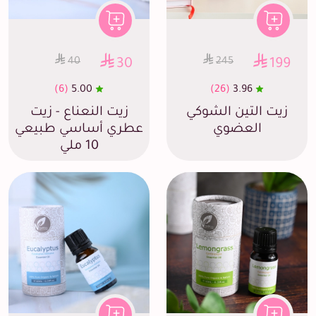
40
245
30
199
(6)
5.00
(26)
3.96
زيت التين الشوكي
زيت النعناع - زيت
العضوي
عطري أساسي طبيعي
10 ملي