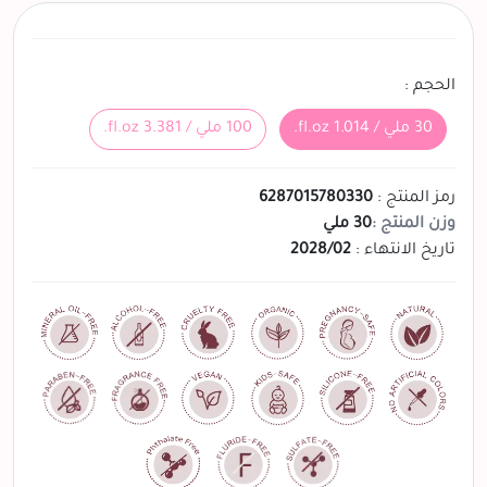
الحجم :
30 ملي / 1.014 fl.oz.
100 ملي / 3.381 fl.oz.
رمز المنتج :
6287015780330
وزن المنتج :
30 ملي
تاريخ الانتهاء :
2028/02