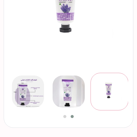
التالي
السابق