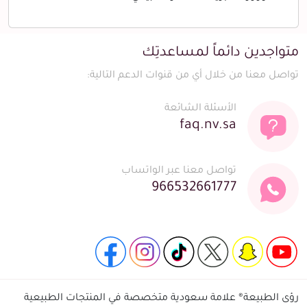
متواجدين دائماً لمساعدتِك
تواصل معنا من خلال أي من قنوات الدعم التالية:
الأسئلة الشائعة
faq.nv.sa
تواصل معنا عبر الواتساب
966532661777
رؤى الطبيعة® علامة سعودية متخصصة في المنتجات الطبيعية