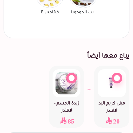
زيت الجوجوبا
فيتامين E
يباع معها أيضاً
+
ميني كريم اليد
زبدة الجسم -
لافندر
لافندر
85
20