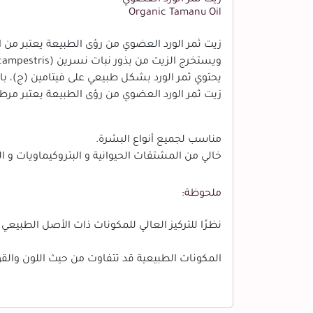
Organic Tamanu Oil
زيت ثمر الورد العضوي من رؤى الطبيعة يعتبر من ال
ويستخرج الزيت من بذور نبات نسرين (brassica campestris) (الذي يُطلق عليه أيضًا "ورد النسرين").
يحتوي ثمر الورد بشكل طبيعي على فيتامين (ج)، بال
زيت ثمر الورد العضوي من رؤى الطبيعة يعتبر مر
مناسب لجميع أنواع البشرة.
خالي من المشتقات الحيوانية و البتروكيماويات و ال
ملحوظة:
نظرًا للتركيز العالي للمكونات ذات الأصل الطبيعي ، 
المكونات الطبيعية قد تتفاوت من حيث اللون والقو