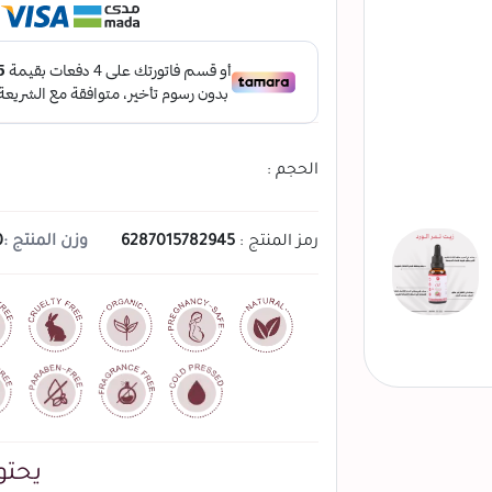
الحجم :
رمز المنتج :
6287015782945
وزن المنتج :
0
يحتو