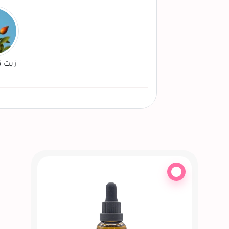
زيت ث