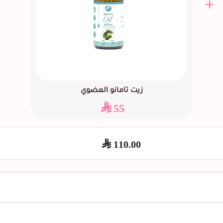
+
زيت تامانو العضوي
55
110.00