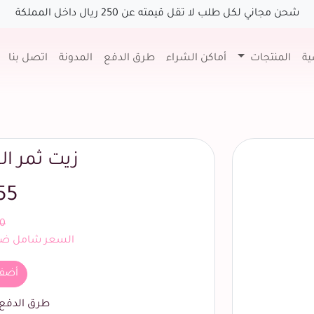
شحن مجاني لكل طلب لا تقل قيمته عن 250 ريال داخل المملكة
ية
المنتجات
أماكن الشراء
طرق الدفع
المدونة
اتصل بنا
زيت ثمر ا
55
0
السعر شامل ضري
أضف
السابق
طرق الدفع ا