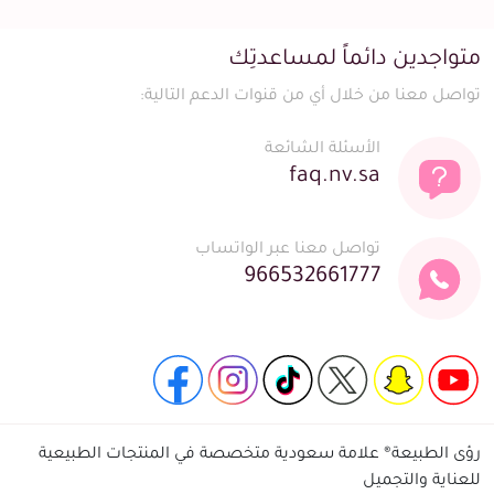
متواجدين دائماً لمساعدتِك
تواصل معنا من خلال أي من قنوات الدعم التالية:
الأسئلة الشائعة
faq.nv.sa
تواصل معنا عبر الواتساب
966532661777
رؤى الطبيعة® علامة سعودية متخصصة في المنتجات الطبيعية
للعناية والتجميل