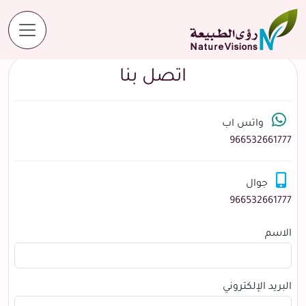
اتصل بنا
اتصل بنا
واتس اب
966532661777
جوال
966532661777
الاسم
البريد الإلكتروني