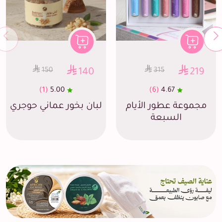
150
315
140
219
(1)
5.00
(6)
4.67
مجموعة عطور الأيام
لبان بخور عماني حوجري
السبعة