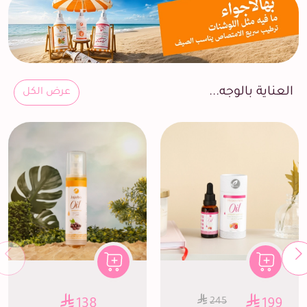
العناية بالوجه...
عرض الكل
245
138
199