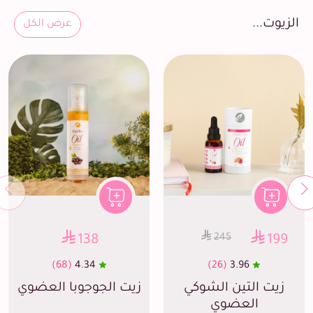
الزيوت...
عرض الكل
245
138
199
(68)
4.34
(26)
3.96
زيت التين الشوكي
زيت الجوجوبا العضوي
العضوي