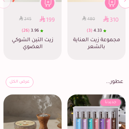
245
480
199
310
(26)
3.96
(3)
4.33
مجموعة زيت العناية
زيت التين الشوكي
بالشعر
العضوي
عطور...
عرض الكل
جديدنا