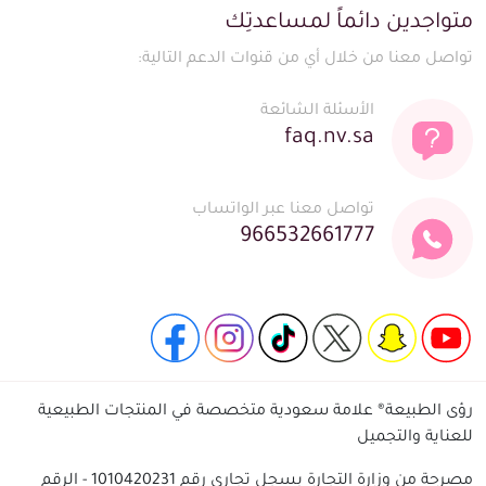
تواجدين دائماً لمساعدتِك
واصل معنا من خلال أي من قنوات الدعم التالية:
الأسئلة الشائعة
faq.nv.sa
تواصل معنا عبر الواتساب
966532661777
ؤى الطبيعة® علامة سعودية متخصصة في المنتجات الطبيعية
لعناية والتجميل
مصرحة من وزارة التجارة بسجل تجاري رقم 1010420231 - الرقم