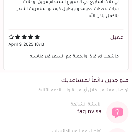
لي ثلاث اسابيع في الاسبوع استخدام مرتين او ثلاث
مرات لاحظت نعومة و ويطول كيف لو استمريت اشهر
بااكمل باذن الله
عميل
April 9, 2025 18:13
ماشفت اي فرق والكمية مع السعر غير مناسبه
متواجدين دائماً لمساعدتِك
تواصل معنا من خلال أي من قنوات الدعم التالية:
الأسئلة الشائعة
faq.nv.sa
تواصل معنا عبر الواتساب