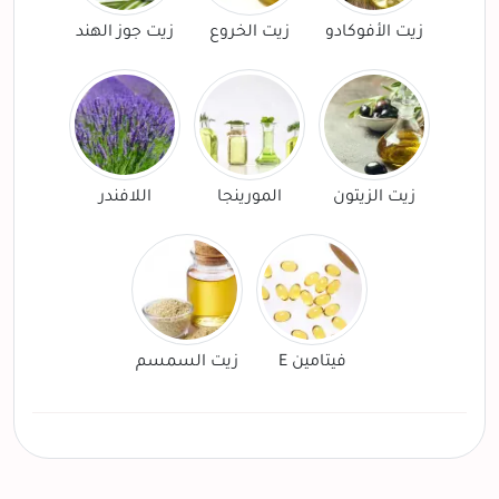
زيت الأفوكادو
زيت الخروع
زيت جوز الهند
زيت الزيتون
المورينجا
اللافندر
فيتامين E
زيت السمسم