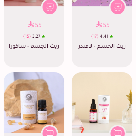
55
55
(15)
3.27
(17)
4.41
زيت الجسم - لافندر
زيت الجسم - ساكورا