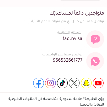
متواجدين دائماً لمساعدتِك
تواصل معنا من خلال أي من قنوات الدعم التالية:
الأسئلة الشائعة
faq.nv.sa
تواصل معنا عبر الواتساب
966532661777
رؤى الطبيعة® علامة سعودية متخصصة في المنتجات الطبيعية
للعناية والتجميل