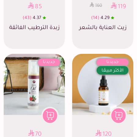
160
85
119
(43)
4.37
(14)
4.29
زيت العناية بالشعر
زبدة الترطيب الفائقة
جديدنا
جديدنا
الأكثر مبيعًا
70
120