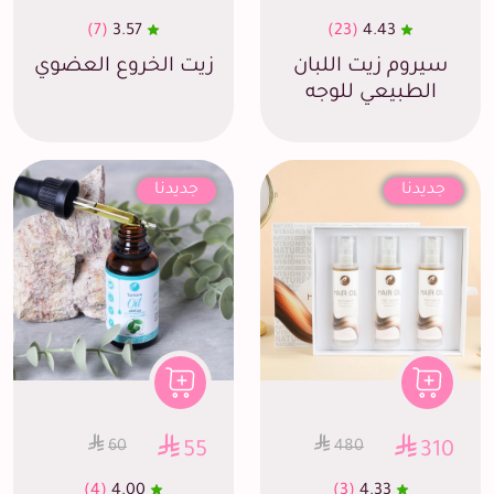
(7)
3.57
(23)
4.43
سيروم زيت اللبان
زيت الخروع العضوي
الطبيعي للوجه
جديدنا
جديدنا
60
480
55
310
(4)
4.00
(3)
4.33