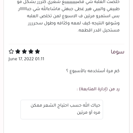
خلصت العلبه شي فضييييييييع شعري كثررر بشكل مو
طبيعي والبيبي هير غطى جبهتي ماشاءالله شي جباااااار
بس استمرو مرتين ف الاسبوع لمن تخلص العلبه
وشوفو النتيجه كيف لمعه وكثافه وطول سحرررر
مستحيل اقدر اقطعه.
سوما
June 17, 2022 01:11
كم مرة أستخدمه بالأسبوع ؟
رد من (إدارة المتابعة) :
حياك الله حسب احتياج الشعر ممكن
مره أو مرتين