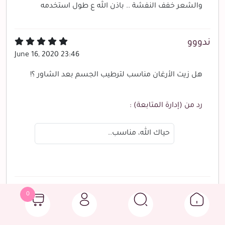
والشعر خفف النفشة .. باذن الله ع طول استخدمه
ندووو
June 16, 2020 23:46
هل زيت الأرغان مناسب لترطيب الجسم بعد الشاور ؟!
رد من (إدارة المتابعة) :
حياك الله، مناسب..
ام ريان
0
May 23, 2020 21:48
الزيت جميل وريحه معطره وملمس ناعم.