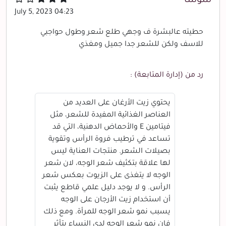
سوسا
July 5, 2023 04:23
حطيته عالبشرة ف وجهي طلع شعر وطول حواجبي
للاسف ولكن للشعر جدا جميل ومغذي
رد من (إدارة المتابعة) :
يحتوي زيت الأرغان على العديد من
العناصر الغذائية المفيدة للشعر، مثل
فيتامين E والأحماض الدهنية، التي قد
تساعد في ترطيب فروة الرأس وتقوية
بصيلات الشعر. منتجات العناية ليس
لها علاقة بتكثيف شعر الوجه، لان شعر
الوجه لا يتغذى على الزيوت بعكس شعر
الرأس. و لا يوجد دليل علمي قاطع يثبت
أن استخدام زيت الأرجان على الوجه
يسبب نمو شعر الوجه للمرأة. ومع ذلك
فإن نمو شعر الوجه لدى النساء يتأثر