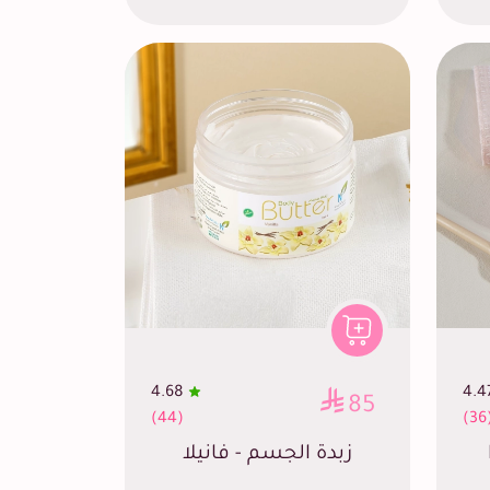
4.68
4.4
85
(44)
(3
زبدة الجسم - فانيلا