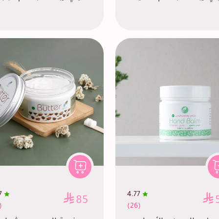
7
4.77
85
60)
(26)