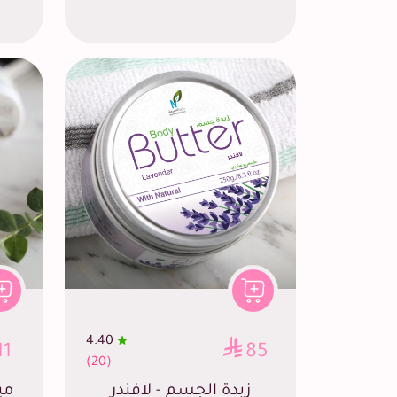
4.40
11
85
(20)
زبدة الجسم - لافندر
مي