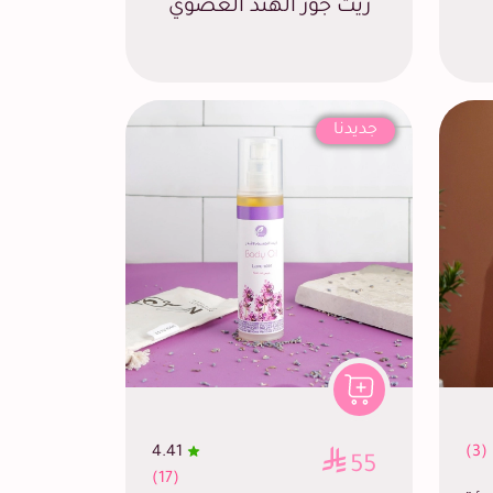
زيت جوز الهند العضوي
جديدنا
4.41
(3)
55
(17)