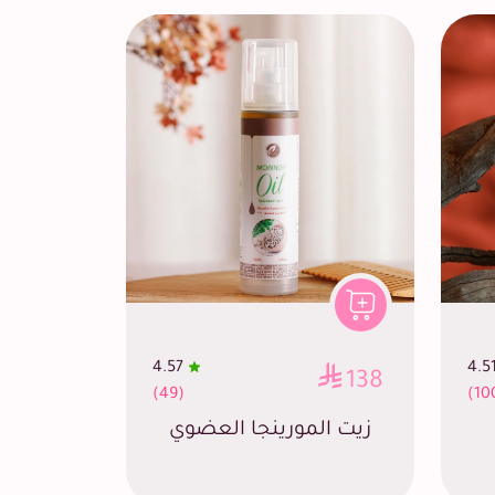
4.57
4.5
138
(49)
زيت المورينجا العضوي