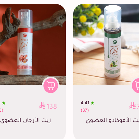
1
4.41
138
(100)
(37)
ت الأفوكادو العضوي
زيت الأرجان العضوي