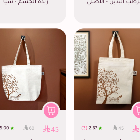
رطب اليدين - الأصلي
زبدة الجسم - شيا
5.00
(3)
2.67
60
45
45