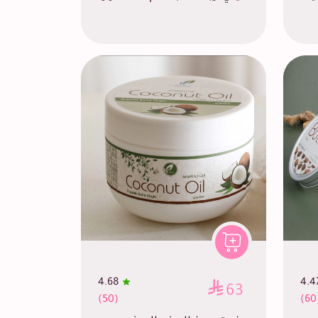
4.68
4.4
63
(50)
(