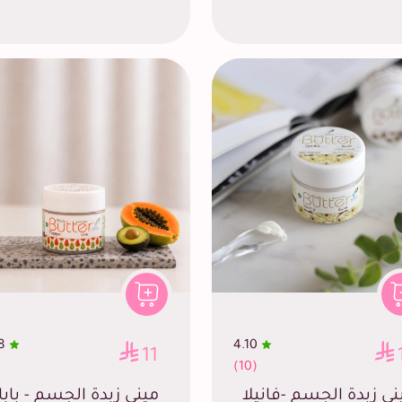
8
4.10
11
(10)
ني زبدة الجسم -فانيلا
ميني زبدة الجسم - باباي