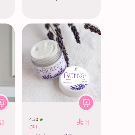
4.30
52
11
(10)