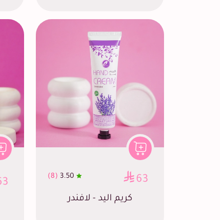
(8)
3.50
63
63
كريم اليد - لافندر