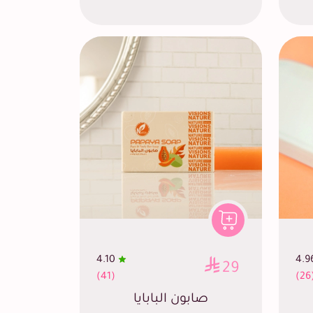
4.10
4.9
29
(41)
(2
صابون البابايا