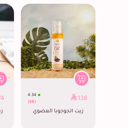
4.34
74
138
(68)
زيت الجوجوبا العضوي
زي