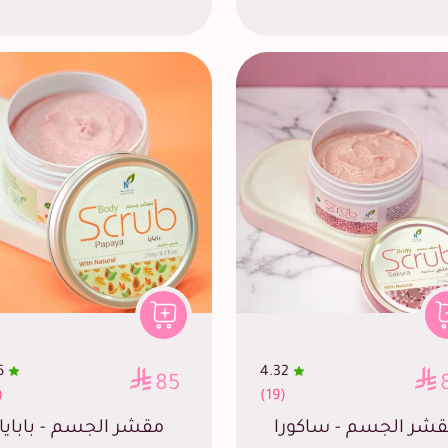
6
4.32
85
6)
(19)
شر الجسم - ساكورا
مقشر الجسم - بابايا