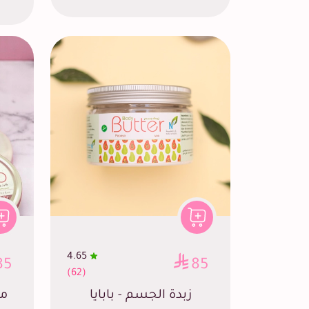
4.65
85
85
(62)
زبدة الجسم - بابايا
مق