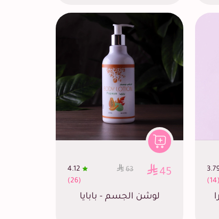
4.12
3.7
63
45
(26)
(1
ا
لوشن الجسم - بابايا