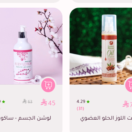
9
4.29
63
45
4)
(31)
ت اللوز الحلو العضوي
لوشن الجسم - ساكور