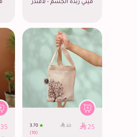
ميني زبدة الجسم - لافندر
م
3.70
30
35
25
(10)