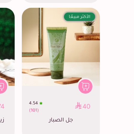
الأكثر مبيعًا
4.54
74
40
(101)
جل الصبار
زي