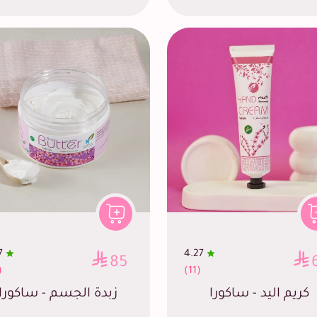
7
4.27
85
6)
(11)
كريم اليد - ساكورا
زبدة الجسم - ساكورا