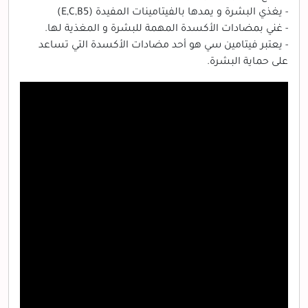
- يغذي البشرة و يمدها بالفيتامينات المفيدة (E,C,B5)
- غني بمضادات الأكسدة المهمة للبشرة و المغذية لها.
- يعتبر فيتامين سي هو أحد مضادات الأكسدة التي تساعد
على حماية البشرة.