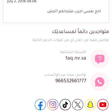
July 2, 2018 08:06
اخخ نفسي اجرب منتجاتكم ?تجننن
متواجدين دائماً لمساعدتِك
تواصل معنا من خلال أي من قنوات الدعم التالية:
الأسئلة الشائعة
faq.nv.sa
تواصل معنا عبر الواتساب
966532661777