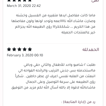
نهى
March 31, 2020 22:42
ماما كانت مفاصل ايدها متغيره من الغسيل وخشنه
وصارت ماشاء الله ناااااعمه وتوحد لونها ولون مفاصلها
من هذا الكريم ،،، شككككرااا رؤى الطبيعه الله يجزاكم
خير عالمنتجات الجميله
الحمدلله
February 3, 2020 00:10
طلبت ٢ شامبو واحد للأطفال والثاني حقي وباقي
مااستخدمته بس جذبني الترتيب والرائحه الفواحه الي
انبعثت من العلبه نفسي اعرف اي عطر حاطين.. شكراً
رؤى الطبيعه على سرعة التوصيل وعلى الجمال
ماشاءالله لاقوة إلا بالله أسأل الله لكم مزيد من التوفيق
رد من (إدارة المتابعة) :