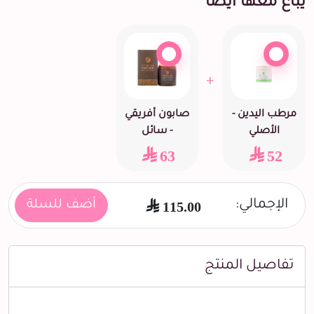
يباع معها أيضاً
+
مرطب اليدين -
صابون أفريقي
الأصلي
- سائل
63
52
الإجمالي:
115.00
أضف للسلة
تفاصيل المنتج