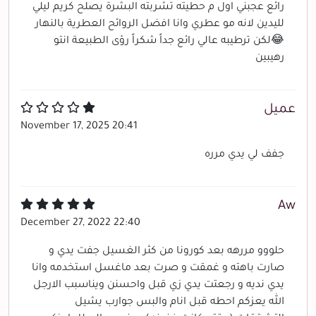
رائع عجبني اول م حطيته تشربته البشرة يصلح كريم ليلي
لليدين لانه مو عطري وانا افضل الروائح العطرية بالنهار
😂لكن ترطيبه عالي رائع جداً شكراً رؤى الطبيعة انتو
رهيبين
عميل
November 17, 2025 20:41
جفف لي يدي مرره
Aw
December 27, 2022 22:40
حلووو مررهه بعد كورونا من كثر الغسيل جفت يدي و
صارت باهته و غمقت و صرت بعد ماغسل استخدمه وانا
يدي نديه و رجعتت يدي زي قبل واحسنن ويناسبب الارجل
الله يعزكم احطه قبل انام والبس جوارب يشيل