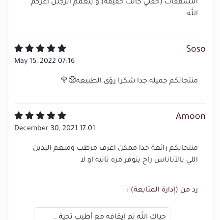
التشققات (حقتي كانت خفيفه) و ينعمم الرجلل اعزكم
الله
Soso
May 15, 2022 07:16
منتجاتكم جميله جدا شكرا رؤى الطبيعه🥺🌹
Amoon
December 30, 2021 17:01
منتجاتكم رائعة جدا ممكن اعرف مرطب ومنعم اليدين
اللي بالأناناس راح يتوفر مره ثانيه او لا
رد من (إدارة المتابعة) :
حياك الله تم ايقافه مع أطيب تحية ..