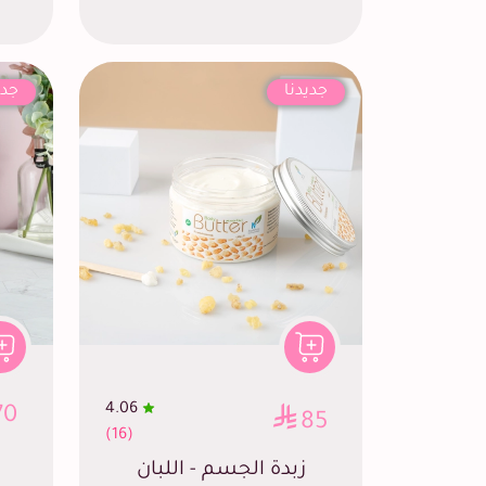
جديدنا
جدي
4.06
70
85
(16)
زبدة الجسم - اللبان