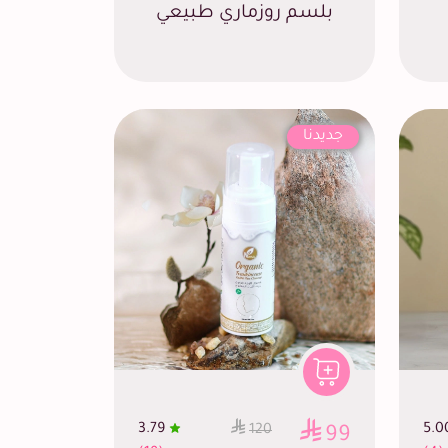
بلسم روزماري طبيعي
جديدنا
3.79
5.0
120
99