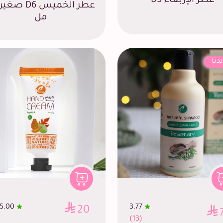
عطر الإربعاء D5
مل
دنا
5.00
3.77
20
(13)