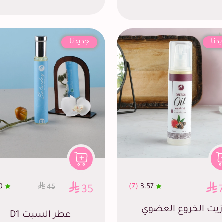
دنا
جديدنا
0
(7)
3.57
45
35
زيت الخروع العضوي
عطر السبت D1