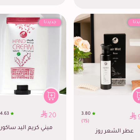
دنا
جديدنا
4.63
3.80
20
(15)
ميني كريم اليد ساكورا
عطر الشعر روز