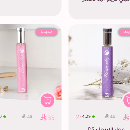
دنا
جديدنا
0
(7)
4.29
45
45
35