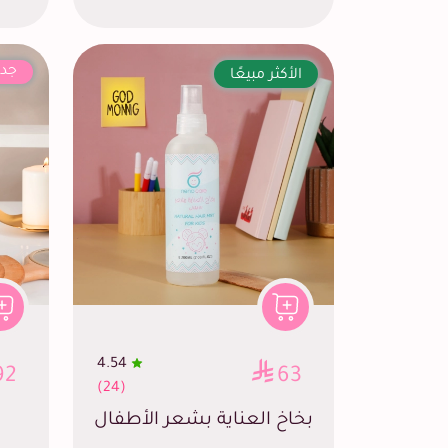
جدي
الأكثر مبيعًا
4.54
92
63
(24)
بخاخ العناية بشعر الأطفال