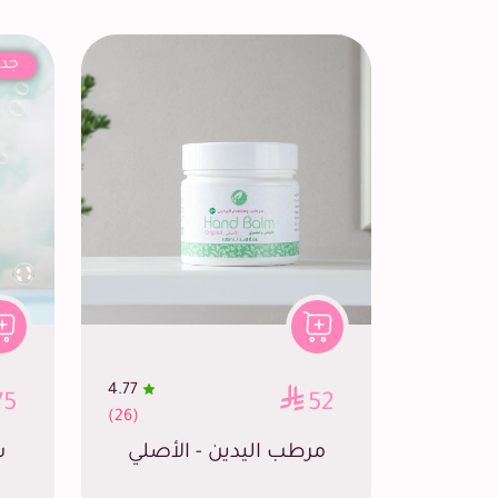
جدي
4.77
75
52
(26)
مرطب اليدين - الأصلي
ش