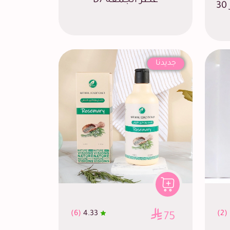
عطر الجمعة D7
عطر الخميس D6 صغير 30
جديدنا
(6)
4.33
(2)
75