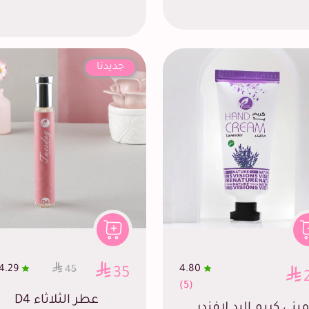
جديدنا
4.29
4.80
45
35
(5)
عطر الثلاثاء D4
ميني كريم اليد لافندر