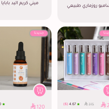
ميني كريم اليد بابايا
مبو روزماري طبيعي
دنا
جديدنا
0
(6)
4.67
315
120