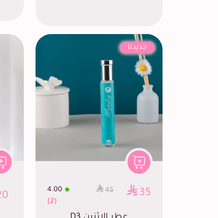
جديدنا
4.00
45
35
20
(2)
عطر الإثنين D3