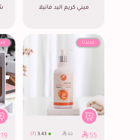
ميني كريم اليد فانيلا
شا
جديدنا
جدي
(7)
3.43
63
219
55