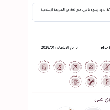
رام
تاريخ الانتهاء :
2028/01
ي على