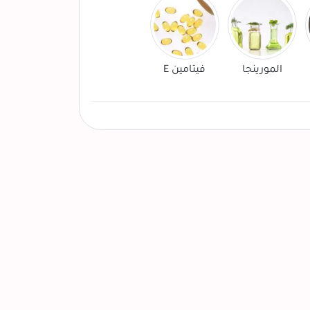
المورينجا
فيتامين E