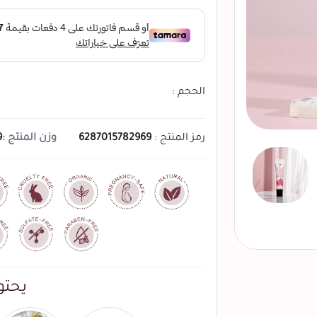
الحجم :
رمز المنتج :
6287015782969
وزن المنتج :
9 ج
يحتو