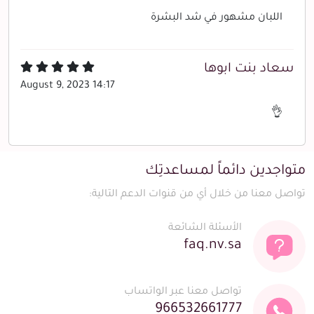
اللبان مشهور في شد البشرة
سعاد بنت ابوها
August 9, 2023 14:17
👌
متواجدين دائماً لمساعدتِك
تواصل معنا من خلال أي من قنوات الدعم التالية:
الأسئلة الشائعة
faq.nv.sa
تواصل معنا عبر الواتساب
966532661777