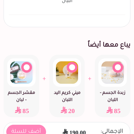
اللبان
يباع معها أيضاً
+
+
زبدة الجسم -
ميني كريم اليد
مقشر الجسم
اللبان
اللبان
- لبان
85
20
85
الإجمالي:
190.00
أضف للسلة