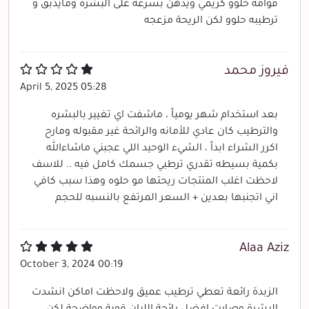
قوامه حلوو كريمي ويدهن بسرعه على البشرة ومايدبق و
ترطيبه حلوو لكن الريحة مزعجه
فيروز محمد
April 5, 2025 05:28
بعد استخدام شهر يومياً ، ماشفت اي تغيير بالبشره
والترطيب كان عادي للأمانه والرائحة غير مقبوله ومارح
اكرر الشراء ابداً ، الشيء الوحيد اللي عجبني ماشاءالله
بكمية بسيطه تقدري ترطبي جسمك كامل فيه .. للاسف
لاحظت اغلب المنتجات ريحتها مو حلوه وهذا سبب كافي
اني اتجنبها بعدين + السعر المرتفع بالنسبه للحجم
Alaa Aziz
October 3, 2024 00:19
الزبدة رائعة تعطي ترطيب عميق ولاحظت اماكن انشدت