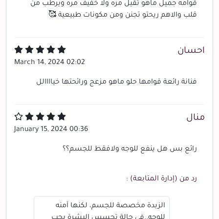
قوامه جميل ماهو ثقيل مره ولا خفيف مره ويرطب من
قلب والاهم ريحتو تجنن ومن مكونات طبيعية 🥰
احسان
March 14, 2024 02:02
فنانة رائعة قوامها حلو ماهو مزعج ورائحتها خياااالل
منال
January 15, 2024 00:36
رائع بس هل ينفع للوجه ولافقط للجسم؟؟
رد من (إدارة المتابعة) :
الزبدة مخصصة للجسم، لكنها آمنه
للوجه..في حالة تحسس البشرة يجب