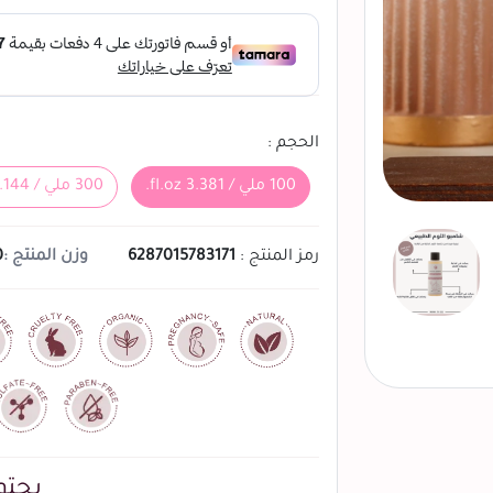
الحجم :
100 ملي / 3.381 fl.oz.
300 ملي / 10.144 fl.oz.
رمز المنتج :
6287015783171
وزن المنتج :
0
يحتو