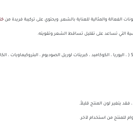
نات الفعالة والمثالية للعناية بالشعر، ويحتوي على تركيبة فريدة من
خل
ة التي تساعد على تقليل تساقط الشعر وتقويته.
البارابين، السيليكون، سلفات لوريث الصوديوم( SLS ( ، اليوريا ، الكوكاميد ، كبريتات لوريل الصوديوم ، ال
فقد يتغير لون المنتج قليلاً.
ام للمنتج من استخدام لآخر.