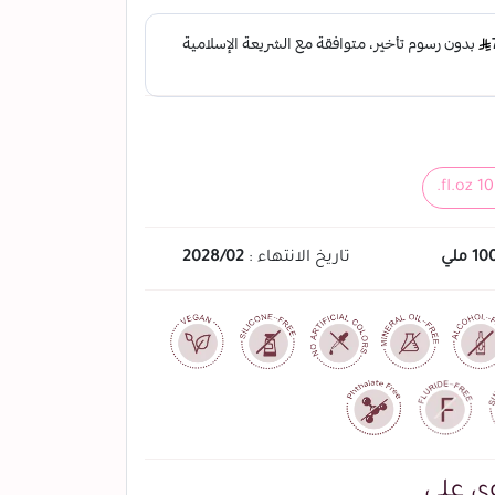
10 ملي
تاريخ الانتهاء :
2028/02
ي على