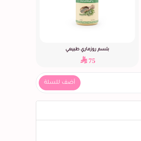
بلسم روزماري طبيعي
75
أضف للسلة