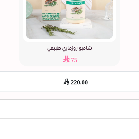
شامبو روزماري طبيعي
75
220.00