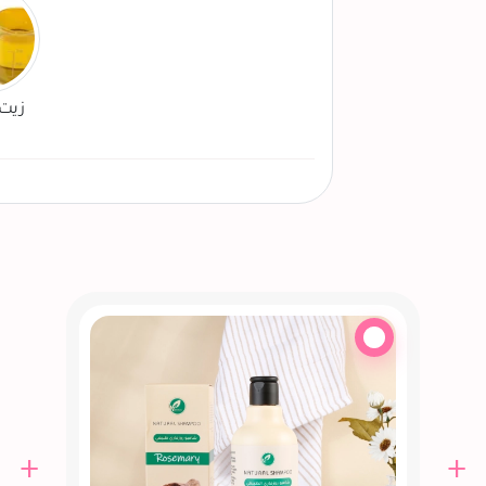
زيت 
+
+