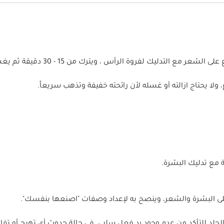
ع التدليك لفروة الرأس ، ويترك من 15 - 30 دقيقة ثم يغسل.
لا يحتاج ازالته أو غسله لأن رائحته خفيفة وتذهب سريعاً.
مع تدليك البشرة.
لى البشرة والشعر، وينصح به لإعداد وصفات "اصنعها بنفسك".
الجلد للتأكد من عدم وجود رد فعل سلبي. في حالة حدوث أي تهيج أو ت