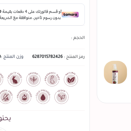
الحجم :
رمز المنتج :
6287015782426
وزن المنتج :
0
يحتو