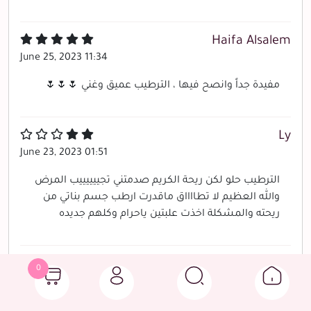
Haifa Alsalem
June 25, 2023 11:34
مفيدة جداً وانصح فيها ، الترطيب عميق وغني 🌷🌷🌷
Ly
June 23, 2023 01:51
الترطيب حلو لكن ريحة الكريم صدمتني تجييييييب المرض
والله العظيم لا تطااااق ماقدرت ارطب جسم بناتي من
ريحته والمشكلة اخذت علبتين ياحرام وكلهم جديده
SA
0
May 22, 2023 12:33
الزبده هل تجي سايلة لأنها جاتني مررره سايلة مو نفس