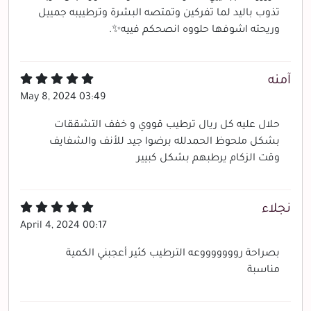
تذوب باليد لما تفركين وتمتصه البشرة وترطييبه جمييل
وريحته اشوفها حلووه انصحكم فييه✨.
آمنه
May 8, 2024 03:49
حلال عليه كل ريال ترطيب قووي و خفف التشققات
بشكل ملحوظ الحمدلله برضوا جيد للأنف والشفايف
وقت الزكام يرطبهم بشكل كبيير
نجلاء
April 4, 2024 00:17
بصراحة روووووووعه الترطيب كثير أعجبني الكمية
مناسبة