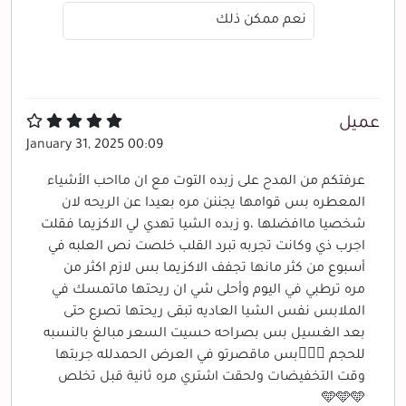
نعم ممكن ذلك
عميل
January 31, 2025 00:09
عرفتكم من المدح على زبده التوت مع ان مااحب الأشياء
المعطره بس قوامها يجننن مره بعيدا عن الريحه لان
شخصيا ماافضلها ،و زبده الشيا تهدي لي الاكزيما فقلت
اجرب ذي وكانت تجربه تبرد القلب خلصت نص العلبه في
أسبوع من كثر مانها تجفف الاكزيما بس لازم اكثر من
مره ترطبي في اليوم وأحلى شي ان ريحتها ماتمسك في
الملابس نفس الشيا العاديه تبقى ريحتها تصرع حتى
بعد الغسيل بس بصراحه حسيت السعر مبالغ بالنسبه
للحجم 🏃🏻‍♀️بس ماقصرتو في العرض الحمدلله جربتها
وقت التخفيضات ولحقت اشتري مره ثانية قبل تخلص
🩵🩵🩵