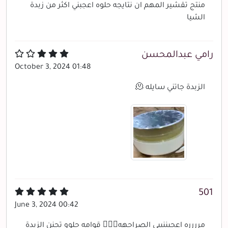
منتج تقشير المهم ان نتايجه حلوه اعجبني اكثر من زبدة
الشيا
رامي عبدالمحسن
October 3, 2024 01:48
الزبدة جاتني سايله 🫠
501
June 3, 2024 00:42
مرررره اعجبننييي الصراحهه👌🏻💗 قوامه حلوو تجنن الزبدة