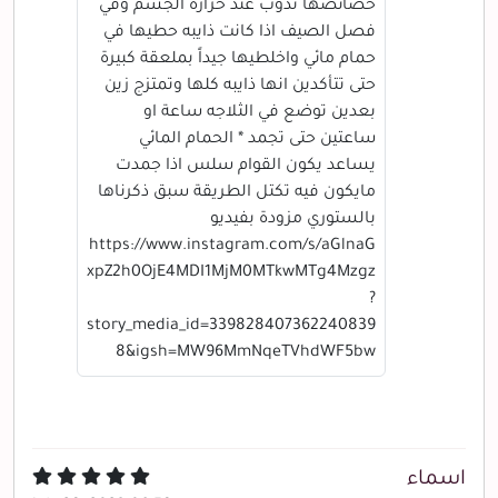
خصائصها تذوب عند حرارة الجسم وفي
فصل الصيف اذا كانت ذايبه حطيها في
حمام مائي واخلطيها جيداً بملعقة كبيرة
حتى تتأكدين انها ذايبه كلها وتمتزج زين
بعدين توضع في الثلاجه ساعة او
ساعتين حتى تجمد * الحمام المائي
يساعد يكون القوام سلس اذا جمدت
مايكون فيه تكتل الطريقة سبق ذكرناها
بالستوري مزودة بفيديو
https://www.instagram.com/s/aGlnaG
xpZ2h0OjE4MDI1MjM0MTkwMTg4Mzgz
?
story_media_id=339828407362240839
8&igsh=MW96MmNqeTVhdWF5bw
اسماء