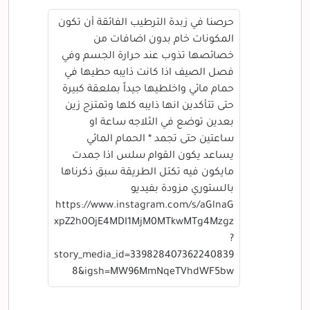
حرصنا في زبدة الترطيب الفائقة أن تكون
المكونات خام بدون اضافات من
خصائصها تذوب عند حرارة الجسم وفي
فصل الصيف اذا كانت ذايبه حطيها في
حمام مائي واخلطيها جيداً بملعقة كبيرة
حتى تتأكدين انها ذايبه كلها وتمتزج زين
بعدين توضع في الثلاجه ساعة او
ساعتين حتى تجمد * الحمام المائي
يساعد يكون القوام سلس اذا جمدت
مايكون فيه تكتل الطريقة سبق ذكرناها
بالستوري مزودة بفيديو
https://www.instagram.com/s/aGlnaG
xpZ2h0OjE4MDI1MjM0MTkwMTg4Mzgz
?
story_media_id=339828407362240839
8&igsh=MW96MmNqeTVhdWF5bw