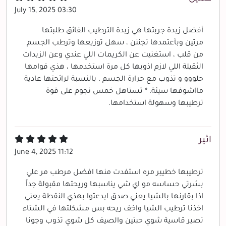
July 15, 2025 03:30
أفضل زبدة جربتها هي زبدة الترطيب الفائق طلبتها
مرتين وبأعتمدها تجننن ، سهل توزيعها وترطب الجسم
من قلب ، استغنيت عن الكريمات اللي عندي وعن الزبدات
الثقيلة اللي لازم اذوبها كل مرة استخدمها ، هذي قوامها
حلووو و تذوب مع حرارة الجسم . بالنسبة لرائحتها عادية
مااشوفها سيئة. * تستاهل خمس نجوم على قوة
ترطيبها وسهولة استخدامها.
اثير
June 4, 2025 11:12
ترطيبها خطيير مره استفدت منها افضل مرطب مر علي
بشرتي حساسه مو اي شي يناسبها وريحتها مقبولة جداً
اذا بقارنها بالشيا يعني صدق ابدعتوا بهذي النقطة يعني
اخذنا ترطيب الشيا واخف ريحه بس مشكلتها في الشتاء
تصير قاسية شوي حبتين والصيف كل شوي تذوب وجونا