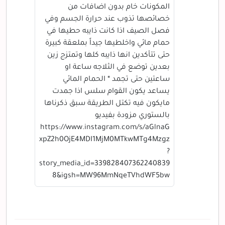
المكونات خام بدون اضافات من
خصائصها تذوب عند حرارة الجسم وفي
فصل الصيف اذا كانت ذايبه حطيها في
حمام مائي واخلطيها جيداً بملعقة كبيرة
حتى تتأكدين انها ذايبه كلها وتمتزج زين
بعدين توضع في الثلاجه ساعة او
ساعتين حتى تجمد * الحمام المائي
يساعد يكون القوام سلس اذا جمدت
مايكون فيه تكتل الطريقة سبق ذكرناها
بالستوري مزودة بفيديو
https://www.instagram.com/s/aGlnaG
xpZ2h0OjE4MDI1MjM0MTkwMTg4Mzgz
?
story_media_id=339828407362240839
8&igsh=MW96MmNqeTVhdWF5bw