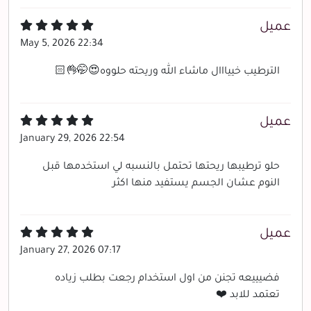
عميل
May 5, 2026 22:34
الترطيب خييااال ماشاء الله وريحته حلووه😍🤭👌🏻
عميل
January 29, 2026 22:54
حلو ترطيبها ريحتها تحتمل بالنسبه لي استخدمها قبل
النوم عشان الجسم يستفيد منها اكثر
عميل
January 27, 2026 07:17
فضيييعه تجنن من اول استخدام رجعت بطلب زياده
تعتمد للابد ❤️