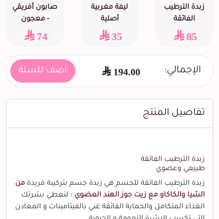
زبدة الترطيب
ليفة مغربية
صابون أفريقي
الفائقة
أصلية
- معجون
74
35
85
الإجمالي:
194.00
أضف للسلة
تفاصيل المنتج
زبدة الترطيب الفائقة
طبيعي وعضوي
زبدة الترطيب الفائقة للجسم هي زبدة جسم بتركيبة فريدة
من
الشيا والكاكاو مع زيت جوز الهند العضوي
؛ لتعطي بشرتك
الغذاء المتكامل والحماية الفائقة غني بالفيتامينات و المعادن
التي تكسب البشرة النعومة و الحيوية.