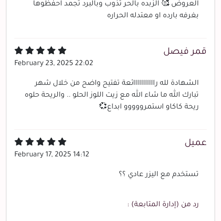
العروض 🥰 الزبده بالحر تذوب وبالبرد تجمد احفظوها
بغرفه بارده او معتدله الحراره
قمر فيصل
February 23, 2025 22:02
الشهادة لله رااااااااااائعة تفتيح واضح من خلال شهر
تبارك الله ما شاء الله مع زيت اللوز الحلو .. والريحة حلوه
ريحة كاكاو استمرووووو ابداع💞
عميل
February 17, 2025 14:12
تستخدم مع اليزر عادي ؟؟
رد من (إدارة المتابعة) :