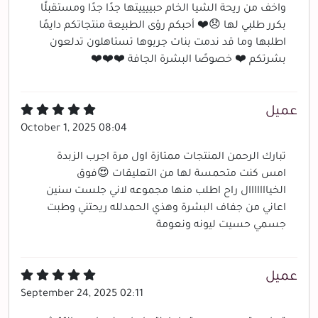
واخف من ريحة الشيا الخام حبييييتها جدًا جدًا ومستقبلًا
بكرر طلبي لها 😞❤️ أحبكم رؤى الطبيعة منتجاتكم دايمًا
اطلبها وما قد ندمت بنات جربوها تستاهلون تدلعون
بشرتكم ❤️ خصوصًا البشرة الجافة ❤️❤️❤️
عميل
October 1, 2025 08:04
تبارك الرحمن المنتجات ممتازة اول مرة اجرب الزبدة
امس كنت متحمسة لها من التعليقات 😍فوق
الخيااااااال راح اطلب منها مجموعه لاني جلست سنين
اعاني من جفاف البشرة وهذي الحمدلله ريحتني وطبت
جسمي حسيت ليونه ونعومة
عميل
September 24, 2025 02:11