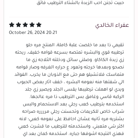
حبيت تجنن احب الزبدة بالشتاء الترطيب فائق
عفراء الخالدي
October 26, 2024 20:21
تقيمي ذا بعد ما خلصت علبة كاملة، المنتج مره حلو
ترطيبه قوي والبشره تمتصه بسرعه قوامه خفيف، ريحته
زي زبدة الكاكاو. وصلني سائل ودخلته الثلاجه زي ما
نصحو وبعدها خرجته وتعود ع حراره الغرفه وصار قوامه
متماسك فلاتشيلو هم حتى مع الذوبان ما يخرب. الفوائد
الي شفتها منه نعومه البشره ، خفف اثار بعض الحبوب
ويدي لو اهملت ترطيبها يقسى الجلد ويصير زي جلد
الركبه قاسي وغامق بس الترطيب ذا مره عالجها.
استخدمه بترطيب كعب رجلي بعد الاستحمام والبس
شراب خاص للكريمات وتحسنت رجلي مرررره صراحه
بشتريه مره ثانيه عشان احافظ على نعومه كعبي؛ لانه
اكثر شي متعبني، واستخدمته للترطيب ما قشرت كعبي
فهذي النتيجه اشوفها جباره. استخدمه كمان بعد اي