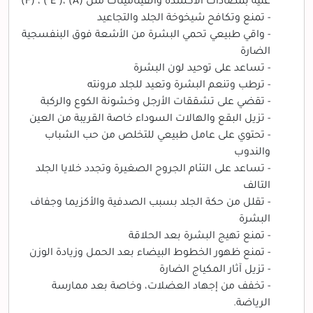
غنية بمضادات الأكسدة والفيتامينات مثل (A) ،( E ) ، (F)
- تمنع وتكافح شيخوخة الجلد والتجاعيد
- واقي طبيعي تحمي البشرة من الأشعة فوق البنفسجية
الضارة
- تساعد على توحيد لون البشرة
- ترطب وتنعم البشرة وتعيد للجلد مرونته
- تقضي على تشققات الأرجل وخشونة الكوع والركبة
- تزيل البقع والهالات السوداء خاصة القريبة من العين
- تحتوي على عامل طبيعي للتخلص من حب الشباب
والندوب
- تساعد على التئام الجروح الصغيرة وتجدد خلايا الجلد
التالف
- تقلل من حكة الجلد بسبب الصدفية والأكزيما وجفاف
البشرة
- تمنع تهيج البشرة بعد الحلاقة
- تمنع ظهور الخطوط البيضاء بعد الحمل وزيادة الوزن
- تزيل آثار المكياج الضارة
- تخفف من إجهاد العضلات، وخاصة بعد ممارسة
الرياضة.