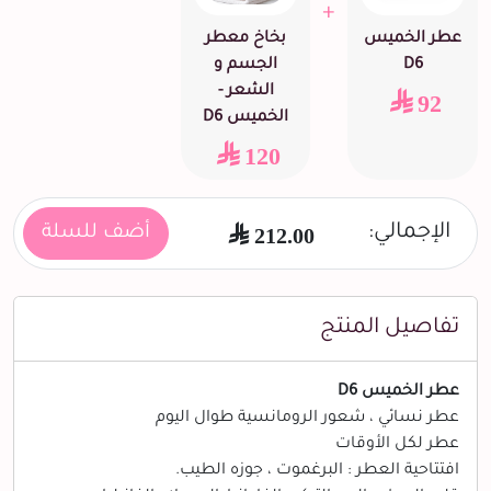
+
عطر الخميس
بخاخ معطر
D6
الجسم و
الشعر -
92
الخميس D6
120
الإجمالي:
212.00
أضف للسلة
تفاصيل المنتج
عطر الخميس D6
عطر نسائي ، شعور الرومانسية طوال اليوم
عطر لكل الأوقات
افتتاحية العطر : البرغموت ، جوزه الطيب.