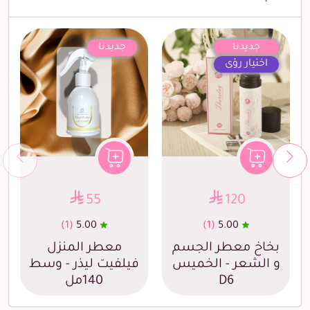
جديدنا
جديدنا
اختيار رؤى
55
120
(1)
5.00
(1)
5.00
بخاخ معطر الجسم
معطر المنزل
و الشعر - الخميس
فيلفيت ليذر - وسط
D6
140مل