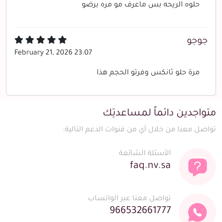
حلوه الريحه بس ماعرف مو مره برضو
جوجو
February 21, 2026 23:07
مرة حلو ثانكس وفرتو الحجم هذا
متواجدين دائماً لمساعدتِك
تواصل معنا من خلال أي من قنوات الدعم التالية:
الأسئلة الشائعة
faq.nv.sa
تواصل معنا عبر الواتساب
966532661777