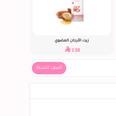
زيت الأرجان العضوي
138
أضف للسلة