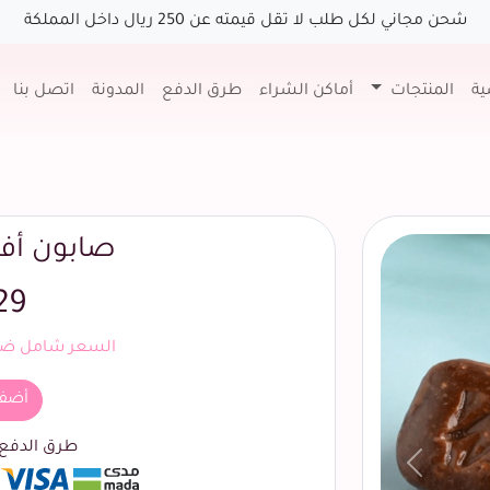
شحن مجاني لكل طلب لا تقل قيمته عن 250 ريال داخل المملكة
ية
المنتجات
أماكن الشراء
طرق الدفع
المدونة
اتصل بنا
صابون أفر
29
السعر شامل ضري
أضف
طرق الدفع ا
السابق