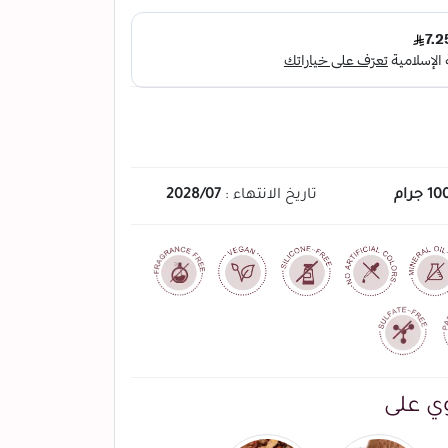
10 جرام
تاريخ الانتهاء :
2028/07
ي على