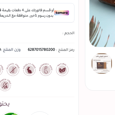
الحجم :
رمز المنتج :
6287015780200
وزن المنتج :
0
يحتو