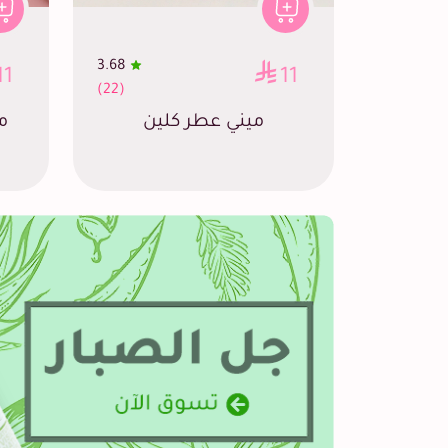
3.68
11
11
(22)
ميني عطر كلين
م