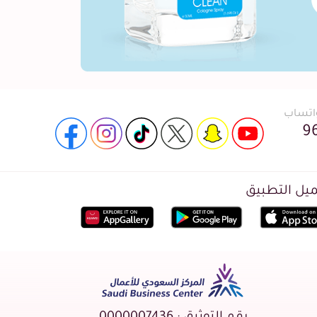
واتساب
9
يل التطبيق