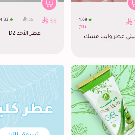
4.33
4.69
45
35
(13)
عطر الأحد D2
يني عطر وايت مسك