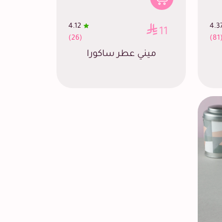
4.12
4.3
11
(26)
(8
ميني عطر ساكورا