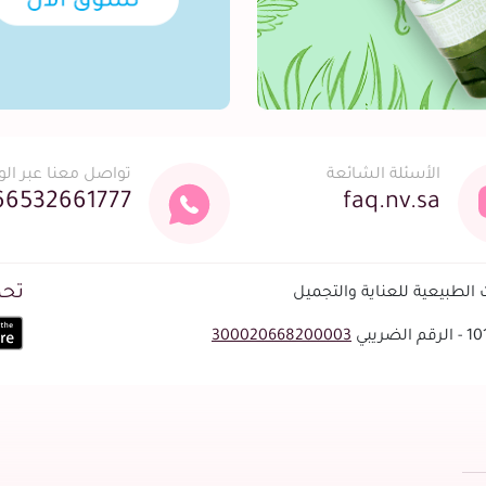
الأسئلة الشائعة
تواصل معنا عبر ال
66532661777
faq.nv.sa
تحم
لطبيعية للعناية والتجميل
300020668200003