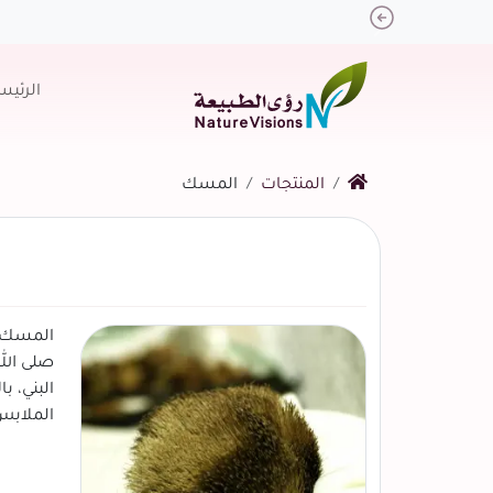
Previous
الرئيس
المنتجات
المسك
المسك ن
البني، ب
الملابس