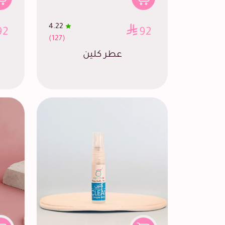
4.22
92
92
(127)
عطر كلين