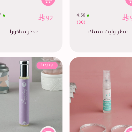
7
4.56
92
1)
(80)
عطر وايت مسك
عطر ساكورا
جديدنا