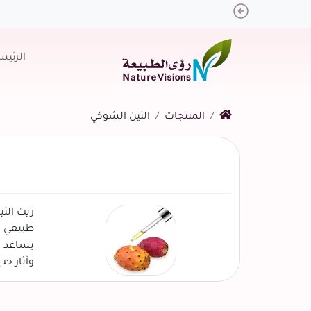
Previous
الرئيس
المنتجات
التين الشوكي
زيت الت
طبيعي ل
يساعد ع
وآثار ح