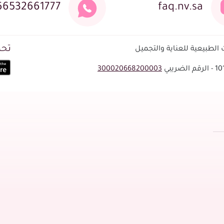
66532661777
faq.nv.sa
تحم
لطبيعية للعناية والتجميل
300020668200003