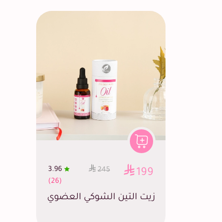
3.96
245
199
(26)
زيت التين الشوكي العضوي