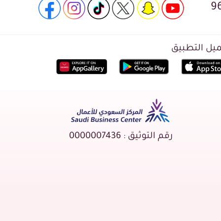
9
يل التطبيق
رقم التوثيق : 0000007436