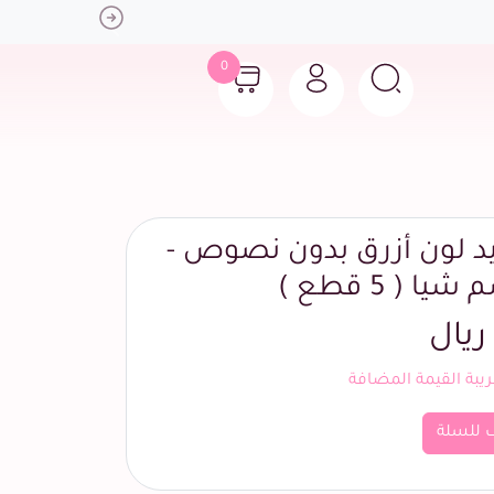
Next
0
يد لون أزرق بدون نصوص -
 ( 5 قطع )
بة القيمة المضافة
 للسلة