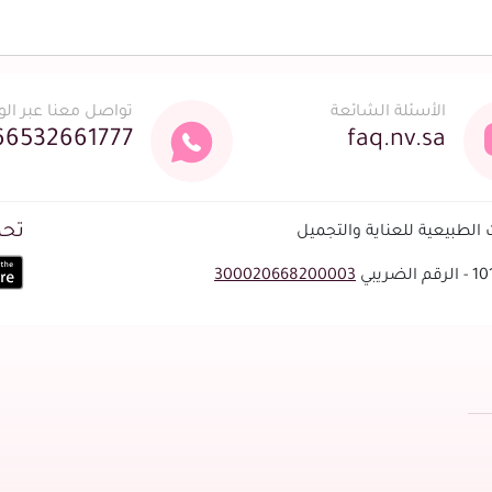
الأسئلة الشائعة
تواصل معنا عبر ال
66532661777
faq.nv.sa
تحم
لطبيعية للعناية والتجميل
300020668200003