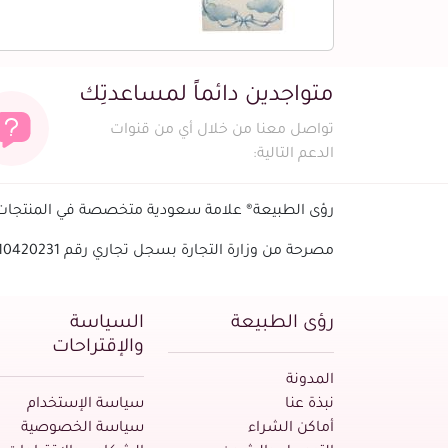
متواجدين دائماً لمساعدتِك
تواصل معنا من خلال أي من قنوات
الدعم التالية:
رؤى الطبيعة® علامة سعودية متخصصة في المنتجات ا
مصرحة من وزارة التجارة بسجل تجاري رقم 1010420231 - الرقم الضريبي
رؤى الطبيعة
السياسة
والإقتراحات
المدونة
نبذة عنا
سياسة الإستخدام
أماكن الشراء
سياسة الخصوصية