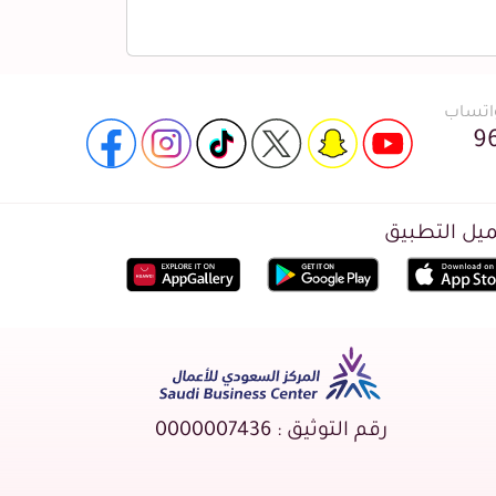
واتساب
9
يل التطبيق
رقم التوثيق : 0000007436