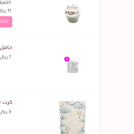
الكمية (
11 ريال
تفاص
حامل م
7 ريال
كرت ت
3 ريال