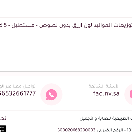
وزيعات المواليد لون ازرق بدون نصوص - مستطيل - 5 كروت
الأسئلة الشائعة
تواصل معنا عبر ال
66532661777
faq.nv.sa
تحم
لطبيعية للعناية والتجميل
300020668200003