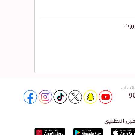
واتساب
9
يل التطبيق