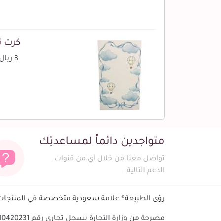
كرت ت
3 ريال
متواجدين دائماً لمساعدتِك
تواصل معنا من خلال أي من قنوات
الدعم التالية:
رؤى الطبيعة® علامة سعودية متخصصة في المنتجات ا
مصرحة من وزارة التجارة بسجل تجاري رقم 1010420231 - الرقم الضريبي