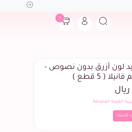
Next
0
يد لون أزرق بدون نصوص -
لا ( 5 قطع )
بة القيمة المضافة
 للسلة