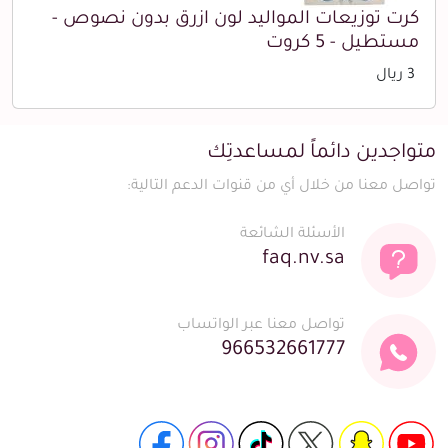
كرت توزيعات المواليد لون ازرق بدون نصوص -
مستطيل - 5 كروت
3 ريال
متواجدين دائماً لمساعدتِك
تواصل معنا من خلال أي من قنوات الدعم التالية:
الأسئلة الشائعة
faq.nv.sa
تواصل معنا عبر الواتساب
966532661777