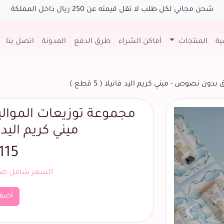
شحن مجاني لكل طلب لا تقل قيمته عن 250 ريال داخل المملكة
ية
المنتجات
أماكن الشراء
طرق الدفع
المدونة
اتصل بنا
ن نصوص - ميني كريم اليد فانيلا ( 5 قطع )
مجموعة توزيعات الموال
ميني كريم اليد فانيل
115 ريال
السعر شامل ضري
أضف
السابق