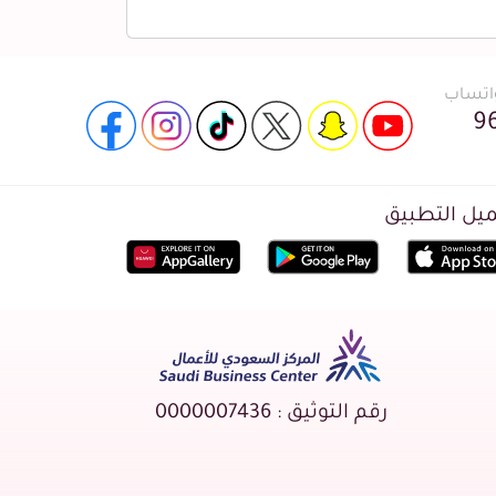
واتساب
9
يل التطبيق
رقم التوثيق : 0000007436