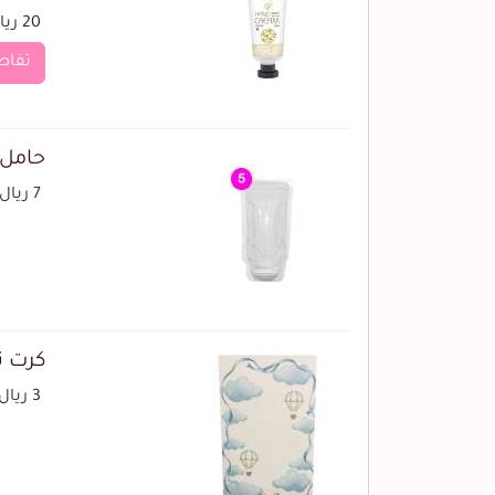
20 ريال
تفاص
حامل ك
7 ريال
كرت ت
3 ريال