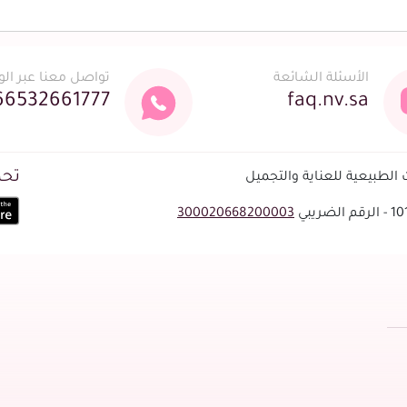
الأسئلة الشائعة
تواصل معنا عبر ال
66532661777
faq.nv.sa
تحم
لطبيعية للعناية والتجميل
300020668200003