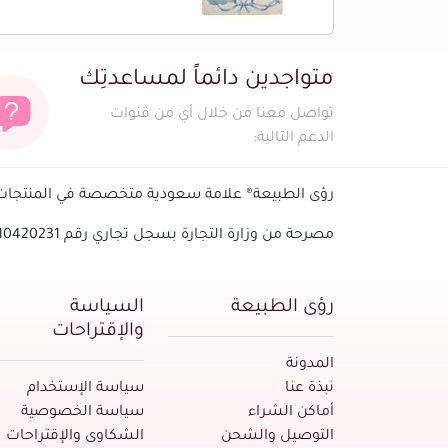
متواجدين دائماً لمساعدتِك
تواصل معنا من خلال أي من قنوات
الدعم التالية:
رؤى الطبيعة® علامة سعودية متخصصة في المنتجات ا
مصرحة من وزارة التجارة بسجل تجاري رقم 1010420231 - الرقم الضريبي
رؤى الطبيعة
السياسة
والإقتراحات
المدونة
نبذة عنا
سياسة الإستخدام
أماكن الشراء
سياسة الخصوصية
التوصيل والشحن
الشكاوى والإقتراحات