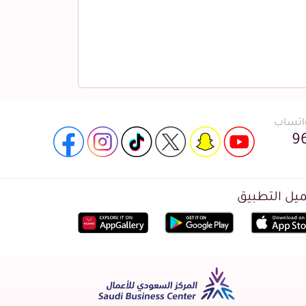
واتساب
9
يل التطبيق