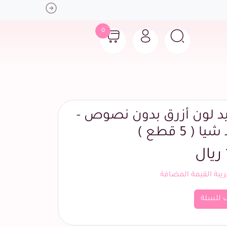
Next
0
يد لون أزرق بدون نصوص -
( 5 قطع )
بة القيمة المضافة
 للسلة