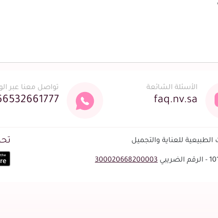
الأسئلة الشائعة
تواصل معنا عبر ال
66532661777
faq.nv.sa
تحم
لطبيعية للعناية والتجميل
300020668200003