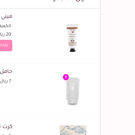
ميني 
الكمية (
20 ريال
تفاص
حامل ك
7 ريال
كرت ت