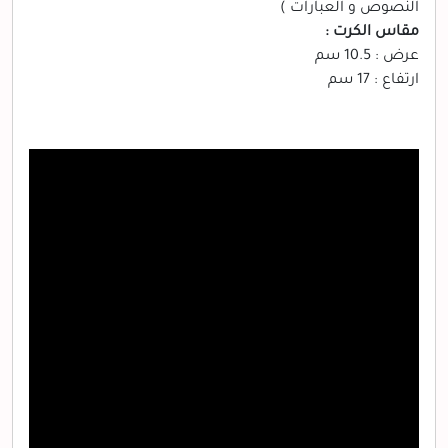
النصوص و العبارات )
مقاس الكرت :
عرض : 10.5 سم
ارتفاع : 17 سم