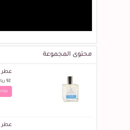
محتوى المجموعة
عطر ك
92 ريال
تفاص
عطر 