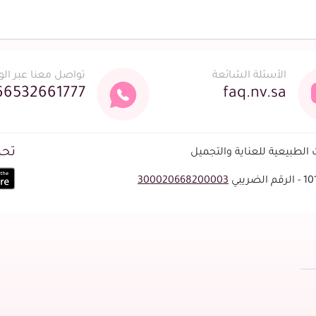
الأسئلة الشائعة
تواصل معنا عبر ال
66532661777
faq.nv.sa
تحم
لطبيعية للعناية والتجميل
300020668200003