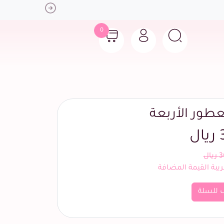
Next
0
طور الأربعة
ل
يال
بة القيمة المضافة
 للسلة