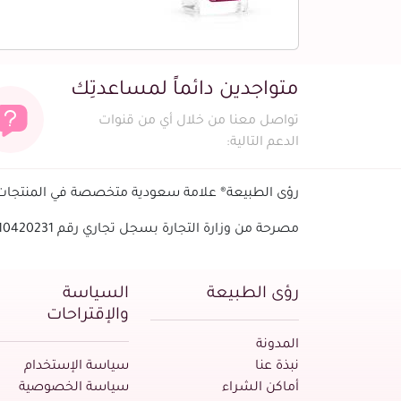
متواجدين دائماً لمساعدتِك
تواصل معنا من خلال أي من قنوات
الدعم التالية:
رؤى الطبيعة® علامة سعودية متخصصة في المنتجات ا
مصرحة من وزارة التجارة بسجل تجاري رقم 1010420231 - الرقم الضريبي
رؤى الطبيعة
السياسة
والإقتراحات
المدونة
نبذة عنا
سياسة الإستخدام
أماكن الشراء
سياسة الخصوصية