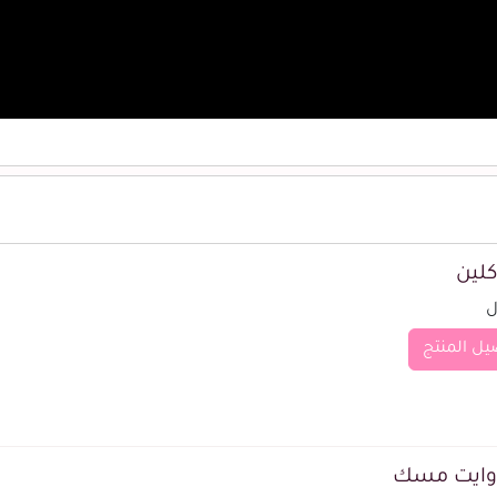
لين
يل المنتج
وايت مسك