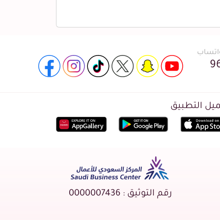
واتساب
9
يل التطبيق
رقم التوثيق : 0000007436