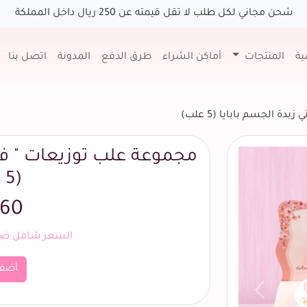
شحن مجاني لكل طلب لا تقل قيمته عن 250 ريال داخل المملكة
ية
المنتجات
أماكن الشراء
طرق الدفع
المدونة
اتصل بنا
ة الجسم بابايا (5 علب)
مجموعة علب توزيعات " فرح
(5 علب)
60 ريال
السعر شامل ضري
أضف
السابق