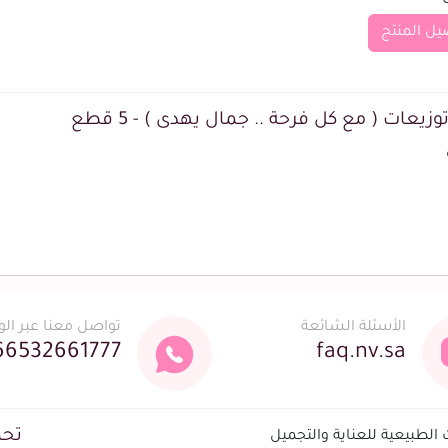
يل المنتج
وزيعات ( مع كل فرحة .. جمال يهدى ) - 5 قطع
الأسئلة الشائعة
تواصل معنا عبر ال
66532661777
faq.nv.sa
تحم
لطبيعية للعناية والتجميل