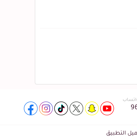
واتساب
9
يل التطبيق