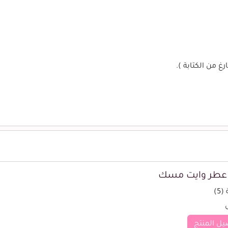
غ من الكتابة ).
 عطر وايت مسك
5)
يل المنتج