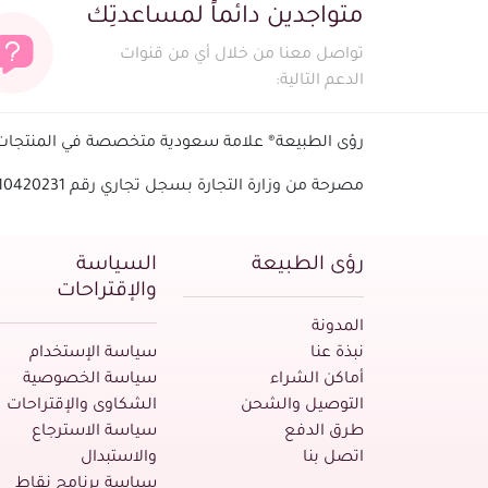
متواجدين دائماً لمساعدتِك
تواصل معنا من خلال أي من قنوات
الدعم التالية:
رؤى الطبيعة® علامة سعودية متخصصة في المنتجات ا
مصرحة من وزارة التجارة بسجل تجاري رقم 1010420231 - الرقم الضريبي
رؤى الطبيعة
السياسة
والإقتراحات
المدونة
نبذة عنا
سياسة الإستخدام
أماكن الشراء
سياسة الخصوصية
التوصيل والشحن
الشكاوى والإقتراحات
طرق الدفع
سياسة الاسترجاع
اتصل بنا
والاستبدال
سياسة برنامج نقاط