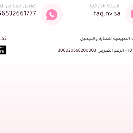
الأسئلة الشائعة
تواصل معنا عبر ال
66532661777
faq.nv.sa
تحم
لطبيعية للعناية والتجميل
300020668200003