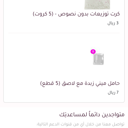
كرت توزيعات بدون نصوص - (5 كروت)
3 ريال
حامل ميني زبدة مع لاصق (5 قطع)
7 ريال
متواجدين دائماً لمساعدتِك
تواصل معنا من خلال أي من قنوات الدعم التالية: